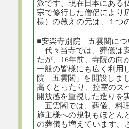
派です。現在日本にある
宗で修行した僧侶により
様）の教えの元は、１つ
■安楽寺別院 五雲閣につ
代々当寺では、葬儀は安
たが、16年前、寺院の向
一般の皆様にも広く利用
院 五雲閣」を開設しま
高くとったり、控室のス
開放感を重視した造りを
五雲閣では、葬儀、料理
施主様への規制もほとん
の葬儀も増えています。