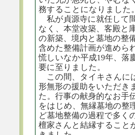
務することになりました
私が貞源寺に就任して
なく、本堂改築、客殿と
の新築、境内と墓地の整
含めた整備計画が進めら
慌しいなか平成19年、落
要に至りました。
この間、タイキさんに
形無形の援助をいただき
た。行事の献身的なお手
をはじめ、無縁墓地の整
ど墓地整備の過程で多く
檀家さんと結縁すること
きました。