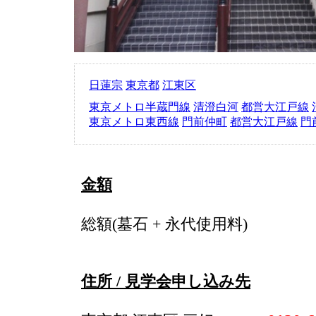
日蓮宗
東京都
江東区
東京メトロ半蔵門線
清澄白河
都営大江戸線
東京メトロ東西線
門前仲町
都営大江戸線
門
金額
総額(墓石 + 永代使用料)
住所 / 見学会申し込み先