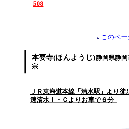
508
このペー
本要寺(ほんようじ)
静岡県静岡
宗
ＪＲ東海道本線「清水駅」より徒
速清水Ｉ・Ｃよりお車で６分