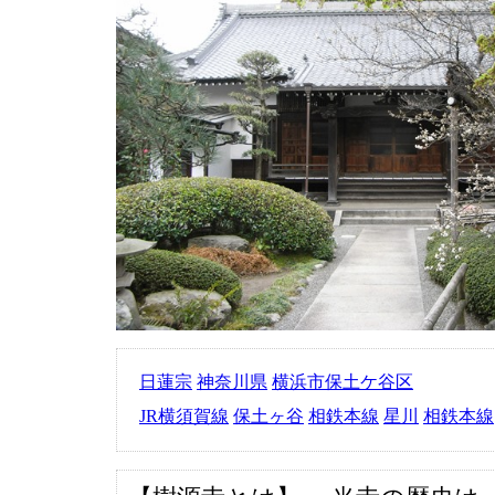
日蓮宗
神奈川県
横浜市保土ケ谷区
JR横須賀線
保土ヶ谷
相鉄本線
星川
相鉄本線