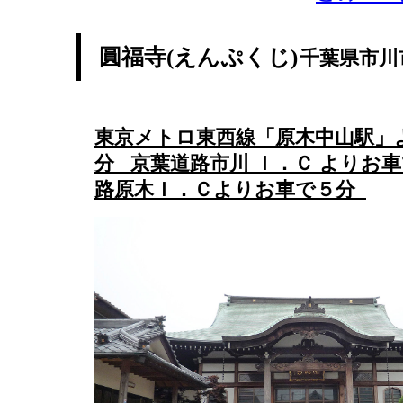
圓福寺(えんぷくじ)
千葉県市川
東京メトロ東西線「原木中山駅」
分 京葉道路市川 Ｉ．Ｃ よりお
路原木Ｉ．Ｃよりお車で５分