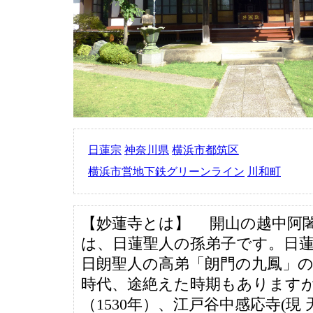
日蓮宗
神奈川県
横浜市都筑区
横浜市営地下鉄グリーンライン
川和町
【妙蓮寺とは】 開山の越中阿
は、日蓮聖人の孫弟子です。日
日朗聖人の高弟「朗門の九鳳」
時代、途絶えた時期もあります
（1530年）、江戸谷中感応寺(現