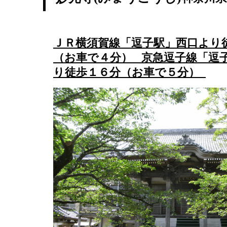
ＪＲ横須賀線「逗子駅」西口より
（お車で４分） 京急逗子線「逗
り徒歩１６分（お車で５分）