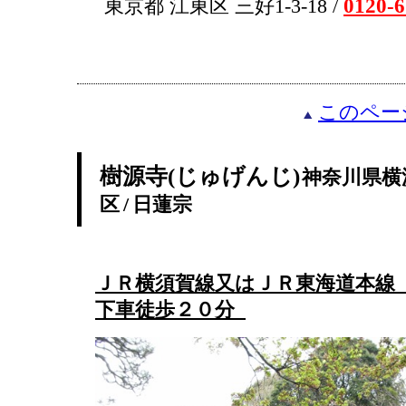
0120-6
東京都 江東区 三好1-3-18 /
このペー
樹源寺(じゅげんじ)
神奈川県横
区
/
日蓮宗
ＪＲ横須賀線又はＪＲ東海道本線
下車徒歩２０分