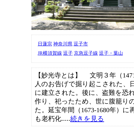
日蓮宗
神奈川県
逗子市
JR横須賀線
逗子
京急逗子線
逗子・葉山
【妙光寺とは】 文明３年（147
人のお告げで掘り起こされた、
に建立された。後に、盗難を恐
作り、祀ったため、世に腹籠り
た。延宝年間（1673-1680年）
も老朽化.....
続きを見る