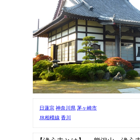
日蓮宗
神奈川県
茅ヶ崎市
JR相模線
香川