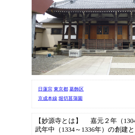
日蓮宗
東京都
葛飾区
京成本線
堀切菖蒲園
【妙源寺とは】 嘉元２年（130
武年中（1334～1336年）の創