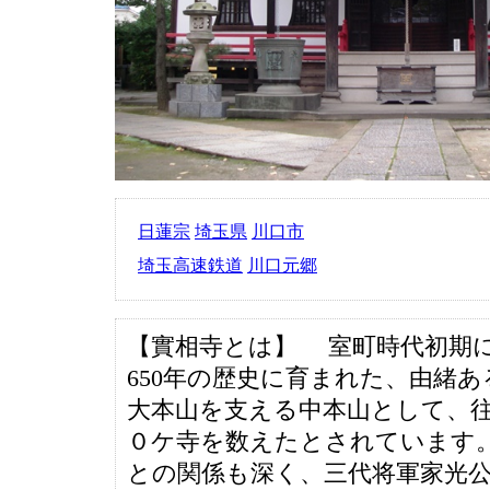
日蓮宗
埼玉県
川口市
埼玉高速鉄道
川口元郷
【實相寺とは】 室町時代初期
650年の歴史に育まれた、由緒
大本山を支える中本山として、
０ケ寺を数えたとされています
との関係も深く、三代将軍家光