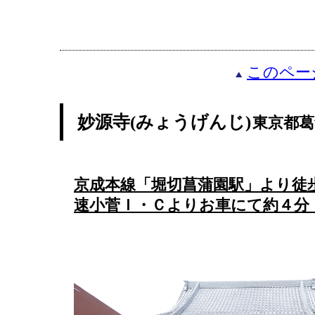
このペー
妙源寺(みょうげんじ)
東京都葛
京成本線「堀切菖蒲園駅」より徒
速小菅Ｉ・Ｃよりお車にて約４