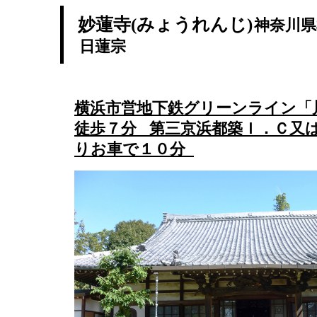
妙蓮寺(みょうれんじ)
神奈川県
日蓮宗
横浜市営地下鉄グリーンライン「
徒歩７分 第三京浜都築Ｉ．Ｃ又
りお車で１０分