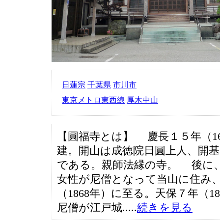
日蓮宗
千葉県
市川市
東京メトロ東西線
厚木中山
【圓福寺とは】 慶長１５年（16
建。開山は成徳院日圓上人、開基
である。親師法縁の寺。 後に
女性が尼僧となって当山に住み
（1868年）に至る。天保７年（1
尼僧が江戸城.....
続きを見る