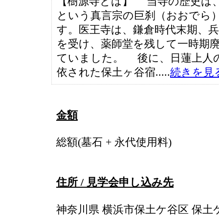
【樹源寺とは】 当寺の歴史は
という真言宗の巨刹（おおでら
す。医王寺は、鎌倉時代末期、
を受け、薬師堂を残して一時期
ていました。 後に、日蓮上人
依された保土ヶ谷宿.....
続きを見
金額
総額(墓石 + 永代使用料)
住所 / 見学会申し込み先
神奈川県 横浜市保土ケ谷区 保土ケ谷町