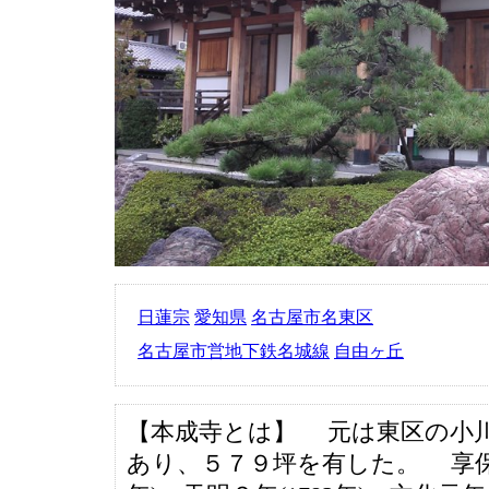
日蓮宗
愛知県
名古屋市名東区
名古屋市営地下鉄名城線
自由ヶ丘
【本成寺とは】 元は東区の小
あり、５７９坪を有した。 享保４