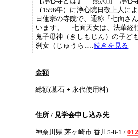
【浄心寺とは】 熊沢山 浄心
（1596年）に浄心院日敬上人に
日蓮宗の寺院で、通称「七面さ
います。 七面天女は、法華経
鬼子母神（きしもじん）の子ど
刹女（じゅうら.....
続きを見る
金額
総額(墓石 + 永代使用料)
住所 / 見学会申し込み先
012
神奈川県 茅ヶ崎市 香川5-8-1 /