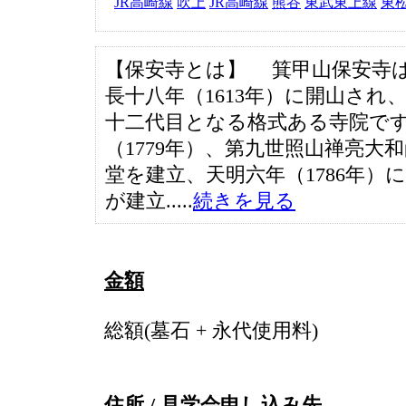
JR高崎線
吹上
JR高崎線
熊谷
東武東上線
東
【保安寺とは】 箕甲山保安寺
長十八年（1613年）に開山され
十二代目となる格式ある寺院で
（1779年）、第九世照山禅亮大
堂を建立、天明六年（1786年）
が建立.....
続きを見る
金額
総額(墓石 + 永代使用料)
住所 / 見学会申し込み先