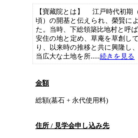
【寶藏院とは】 江戸時代初期（16
頃）の開基と伝えられ、榮賢に
た。当時、下総領築比地村と呼
安住の地と定め、草庵を草創し
り、以来時の推移と共に興隆し
当広大な土地を所.....
続きを見る
金額
総額(墓石 + 永代使用料)
住所 / 見学会申し込み先