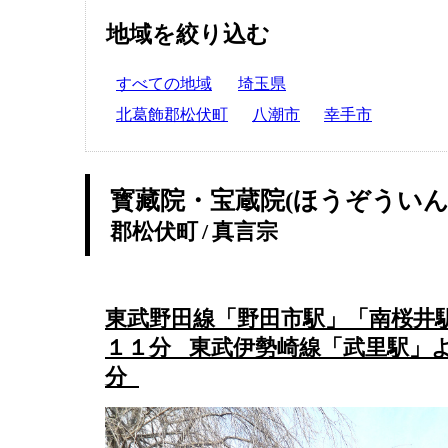
地域を絞り込む
すべての地域
埼玉県
北葛飾郡松伏町
八潮市
幸手市
寳藏院・宝蔵院(ほうぞういん
郡松伏町
/
真言宗
東武野田線「野田市駅」「南桜井
１１分 東武伊勢崎線「武里駅」
分