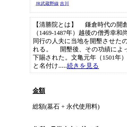
JR武蔵野線
吉川
【清勝院とは】 鎌倉時代の開
（1469-1487年）越後の僧秀幸
同行の人夫に当地を開墾させた
れる。 開墾後、その功績によ
下賜された。文亀元年（1501年
と名付け.....
続きを見る
金額
総額(墓石 + 永代使用料)