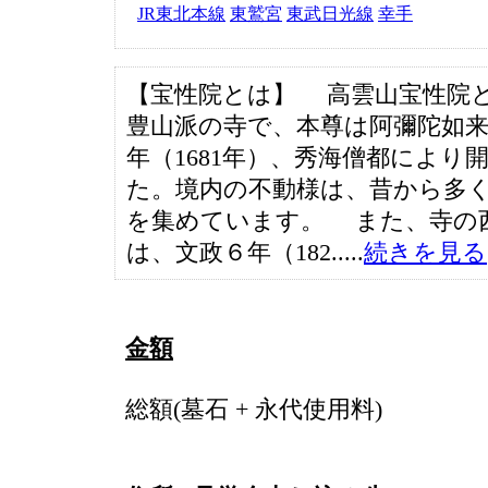
JR東北本線
東鷲宮
東武日光線
幸手
【宝性院とは】 高雲山宝性院
豊山派の寺で、本尊は阿彌陀如
年（1681年）、秀海僧都により
た。境内の不動様は、昔から多
を集めています。 また、寺の
は、文政６年（182.....
続きを見る
金額
総額(墓石 + 永代使用料)